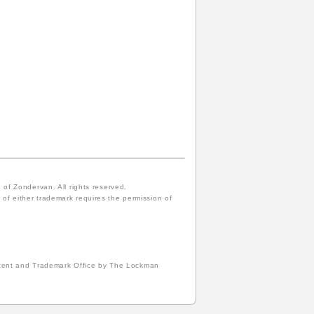
f Zondervan. All rights reserved.
of either trademark requires the permission of
atent and Trademark Office by The Lockman