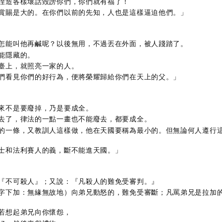
捏造各樣壞話毀謗你們，你們就有福了！
賞賜是大的。在你們以前的先知，人也是這樣逼迫他們。」
怎能叫他再鹹呢？以後無用，不過丟在外面，被人踐踏了。
能隱藏的。
臺上，就照亮一家的人。
們看見你們的好行為，便將榮耀歸給你們在天上的父。」
來不是要廢掉，乃是要成全。
去了，律法的一點一畫也不能廢去，都要成全。
的一條，又教訓人這樣做，他在天國要稱為最小的。但無論何人遵行
士和法利賽人的義，斷不能進天國。」
『不可殺人』；又說：『凡殺人的難免受審判。』
字下加：無緣無故地）向弟兄動怒的，難免受審斷；凡罵弟兄是拉加
若想起弟兄向你懷怨，