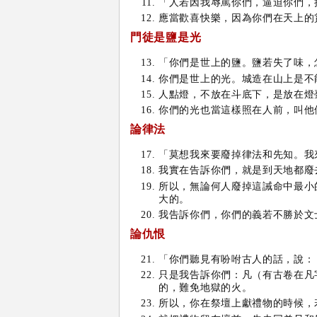
「人若因我辱罵你們，逼迫你們，
應當歡喜快樂，因為你們在天上的
門徒是鹽是光
「你們是世上的鹽。鹽若失了味，
你們是世上的光。城造在山上是不
人點燈，不放在斗底下，是放在燈
你們的光也當這樣照在人前，叫他
論律法
「莫想我來要廢掉律法和先知。我
我實在告訴你們，就是到天地都廢
所以，無論何人廢掉這誡命中最小
大的。
我告訴你們，你們的義若不勝於文
論仇恨
「你們聽見有吩咐古人的話，說：
只是我告訴你們：凡（有古卷在凡
的，難免地獄的火。
所以，你在祭壇上獻禮物的時候，