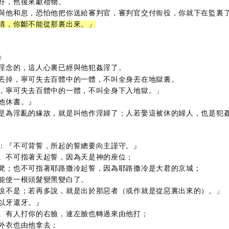
好，然後來獻禮物。
與他和息，恐怕他把你送給審判官，審判官交付衙役，你就下在監裏
清，你斷不能從那裏出來。」
』
淫念的，這人心裏已經與他犯姦淫了。
丟掉，寧可失去百體中的一體，不叫全身丟在地獄裏。
，寧可失去百體中的一體，不叫全身下入地獄。」
他休書。』
是為淫亂的緣故，就是叫他作淫婦了；人若娶這被休的婦人，也是犯
：『不可背誓，所起的誓總要向主謹守。』
。不可指著天起誓，因為天是神的座位；
凳；也不可指著耶路撒冷起誓，因為耶路撒冷是大君的京城；
能使一根頭髮變黑變白了。
說不是；若再多說，就是出於那惡者（或作就是從惡裏出來的）。」
以牙還牙。』
。有人打你的右臉，連左臉也轉過來由他打；
外衣也由他拿去；