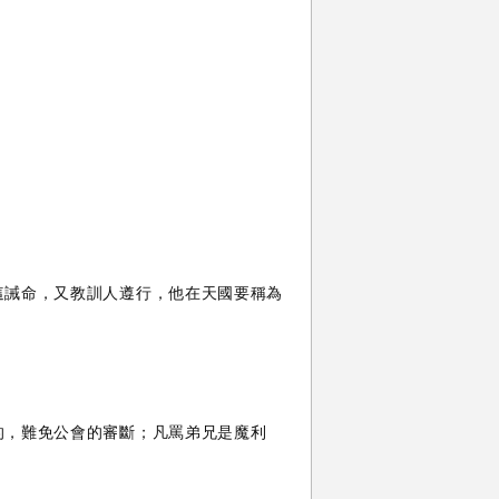
這誡命，又教訓人遵行，他在天國要稱為
的，難免公會的審斷；凡罵弟兄是魔利