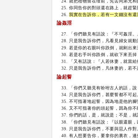
就把禮物留在壇前，先去同弟兄和
你同告你的對頭還在路上，就趕緊
我實在告訴你，若有一文錢沒有還
論姦淫
「你們聽見有話說：『不可姦淫。
只是我告訴你們，凡看見婦女就動
若是你的右眼叫你跌倒，就剜出來
若是右手叫你跌倒，就砍下來丟掉
「又有話說：『人若休妻，就當給
只是我告訴你們，凡休妻的，若不
論起誓
「你們又聽見有吩咐古人的話，說
只是我告訴你們，甚麼誓都不可起
不可指著地起誓，因為地是他的腳
又不可指著你的頭起誓，因為你不
你們的話，是，就說是；不是，就
「你們聽見有話說：『以眼還眼，
只是我告訴你們，不要與惡人作對
有人想要告你，要拿你的裏衣，連