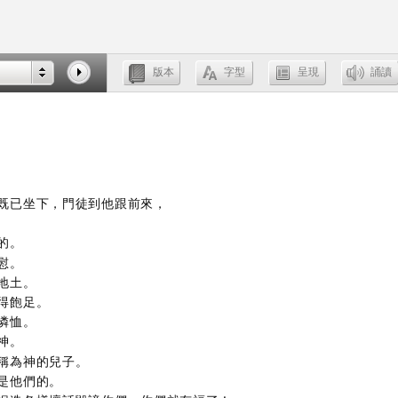
既已坐下，門徒到他跟前來，
的。
慰。
地土。
得飽足。
憐恤。
神。
稱為神的兒子。
是他們的。