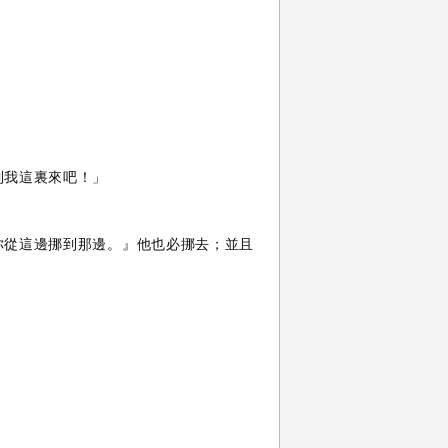
到我這裏來吧！」
你從這邊挪到那邊。』他也必挪去；並且