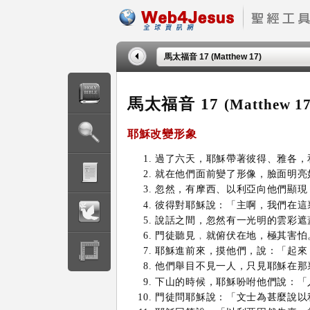
馬太福音 17 (Matthew 17)
馬太福音 17
(Matthew 17
耶穌
改變形象
過了六天，耶穌帶著彼得、雅各，
就在他們面前變了形像，臉面明亮
忽然，有摩西、以利亞向他們顯現
彼得對耶穌說：「主啊，我們在這
說話之間，忽然有一光明的雲彩遮
門徒聽見﹐就俯伏在地，極其害怕
耶穌進前來，摸他們，說：「起來
他們舉目不見一人，只見耶穌在那
下山的時候，耶穌吩咐他們說：「
門徒問耶穌說：「文士為甚麼說以