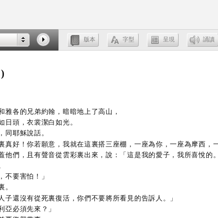
)
和雅各的兄弟約翰，暗暗地上了高山，
如日頭，衣裳潔白如光。
，同耶穌說話。
裏真好！你若願意，我就在這裏搭三座棚，一座為你，一座為摩西，
蓋他們，且有聲音從雲彩裏出來，說：「這是我的愛子，我所喜悅的
。
，不要害怕！」
裏。
人子還沒有從死裏復活，你們不要將所看見的告訴人。」
利亞必須先來？」