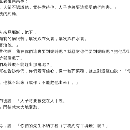
並要復興萬事；
，人卻不認識他，竟任意待他。人子也將要這樣受他們的害。」
洗的約翰。
人來見耶穌，跪下，
癲癇的病很苦，屢次跌在火裏，屢次跌在水裏。
醫治他。」
世代啊，我在你們這裏要到幾時呢？我忍耐你們要到幾時呢？把他帶
子就痊愈了。
們為甚麼不能趕出那鬼呢？」
實在告訴你們，你們若有信心，像一粒芥菜種，就是對這座山說：『
，他就不出來（或作：不能趕他出來）。」
門徒說：「人子將要被交在人手裏。
」門徒就大大地憂愁。
得，說：「你們的先生不納丁稅（丁稅約有半塊錢）麼？」