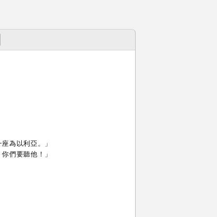
一座為以利亞。」
。你們要聽他！」