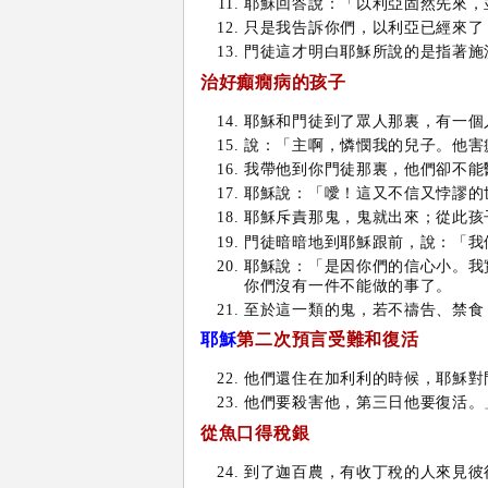
耶穌回答說：「以利亞固然先來，
只是我告訴你們，以利亞已經來了
門徒這才明白耶穌所說的是指著施
治好癲癇病的孩子
耶穌和門徒到了眾人那裏，有一個
說：「主啊，憐憫我的兒子。他害
我帶他到你門徒那裏，他們卻不能
耶穌說：「噯！這又不信又悖謬的
耶穌斥責那鬼，鬼就出來；從此孩
門徒暗暗地到耶穌跟前，說：「我
耶穌說：「是因你們的信心小。我
你們沒有一件不能做的事了。
至於這一類的鬼，若不禱告、禁食
耶穌
第二次預言受難和復活
他們還住在加利利的時候，耶穌對
他們要殺害他，第三日他要復活。
從魚口得稅銀
到了迦百農，有收丁稅的人來見彼