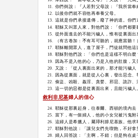
你們倒說：『人若對父母說：『我所當奉
以後你們就不容他再奉養父母。
這就是你們承接遺傳，廢了神的道。你們
耶穌又叫眾人來，對他們說：「你們都要
從外面進去的不能污穢人，惟有從裏面出
（有古卷加：𣎴有耳可聽的，就應當聽！
耶穌離開眾人，進了屋子，門徒就問他這
耶穌對他們說：「你們也是這樣不明白麼
因為不是入他的心，乃是入他的肚腹，又
又說：「從人裏面出來的，那才能污穢人
因為從裏面，就是從人心裏，發出惡念、
偷盜、凶殺、姦淫、貪婪、邪惡、詭詐、
這一切的惡都是從裏面出來，且能污穢人
敘利非尼基
婦人的信心
耶穌從那裏起身，往泰爾、西頓的境內去
當下，有一個婦人，他的小女兒被污鬼附
這婦人是希臘人，屬𤧟利腓尼基族。他
耶穌對他說：「讓兒女們先喫飽，不好拿
婦人回答說：「主啊，不錯；但是狗在桌