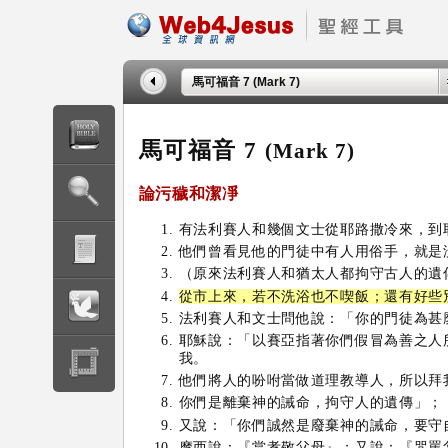
馬可福音 7 (Mark 7)
馬可福音 7
(Mark 7)
論污穢和潔凈
有法利賽人和幾個文士從耶路撒冷來，到
他們曾看見他的門徒中有人用俗手，就是
（原來法利賽人和猶太人都拘守古人的遺
從市上來，若不洗浴也不喫飯；還有好些
法利賽人和文士問他說：「你的門徒為甚
耶穌說：「以賽亞指著你們假冒為善之人
我。
他們將人的吩咐當做道理教導人，所以拜
你們是離棄神的誡命，拘守人的遺傳」；
又說：「你們誠然是廢棄神的誡命，要守
摩西說：『當孝敬父母』；又說：『咒罵