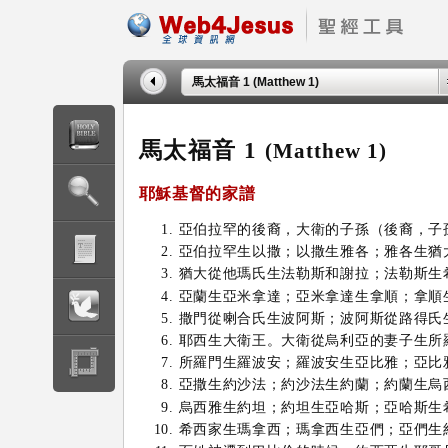
馬太福音 1 (Matthew 1)
馬太福音 1
(Matthew 1)
耶穌基督
的家譜
亞伯拉罕的後裔，大衛的子孫（後裔，子
亞伯拉罕生以撒；以撒生雅各；雅各生猶
猶大從他瑪氏生法勒斯和謝拉；法勒斯生
亞蘭生亞米拿達；亞米拿達生拿順；拿順
撒門從喇合氏生波阿斯；波阿斯從路得氏
耶西生大衛王。大衛從烏利亞的妻子生所
所羅門生羅波安；羅波安生亞比雅；亞比
亞撒生約沙法；約沙法生約蘭；約蘭生烏
烏西雅生約坦；約坦生亞哈斯；亞哈斯生
希西家生瑪拿西；瑪拿西生亞們；亞們生