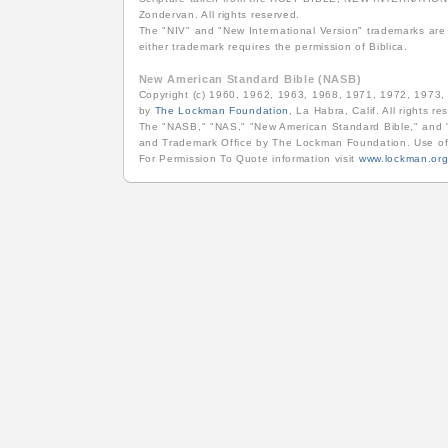
Zondervan. All rights reserved.
The "NIV" and "New International Version" trademarks are 
either trademark requires the permission of Biblica.
New American Standard Bible (NASB)
Copyright (c) 1960, 1962, 1963, 1968, 1971, 1972, 1973
by
The Lockman Foundation
, La Habra, Calif. All rights re
The "NASB," "NAS," "New American Standard Bible," and "
and Trademark Office by The Lockman Foundation. Use of
For Permission To Quote information visit
www.lockman.or