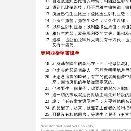
百姓被遷到巴比倫的時候，約西亞生耶哥
遷到巴比倫以後，耶哥尼雅生撒拉鐵；撒
所羅巴伯生亞比玉；亞比玉生以利亞敬；
亞所生撒督；撒督生亞金；亞金生以律；
以律生以利亞撒；以利亞撒生馬但；馬但
雅各生約瑟，就是馬利亞的丈夫。那稱為
這樣，從亞伯拉罕到大衛共有十四代；從
又有十四代。
馬利亞
從聖靈懷孕
耶穌基督降生的事記在下面：他母親馬利
他丈夫約瑟是個義人，不願意明明地羞辱
正思念這事的時候，有主的使者向他夢中
來，因他所懷的孕是從聖靈來的。
他將要生一個兒子，你要給他起名叫耶穌
這一切的事成就是要應驗主藉先知所說的
說：「必有童女懷孕生子；人要稱他的名
約瑟醒了，起來，就遵著主使者的吩咐把
只是沒有和他同房，等他生了兒子（有古
New International Version (NIV)
Scripture taken from the HOLY BIBLE, NEW INTERNATIONAL